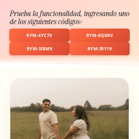
Prueba la funcionalidad, ingresando uno
de los siguientes códigos:
RYM-4YC7V
RYM-6QG9V
RYM-3I8M9
RYM-IR119