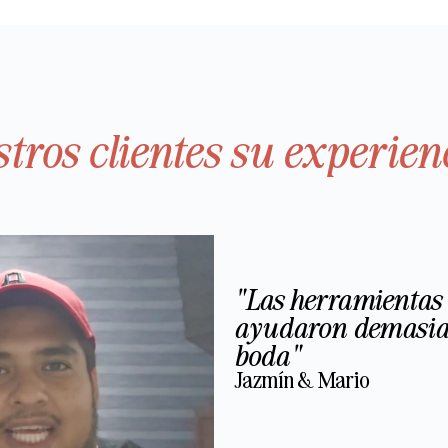
tros clientes su experien
"Las herramientas
ayudaron demasiad
boda"
Jazmín & Mario