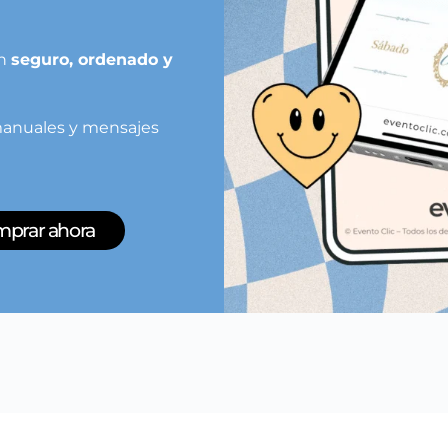
ón
seguro, ordenado y
s manuales y mensajes
prar ahora