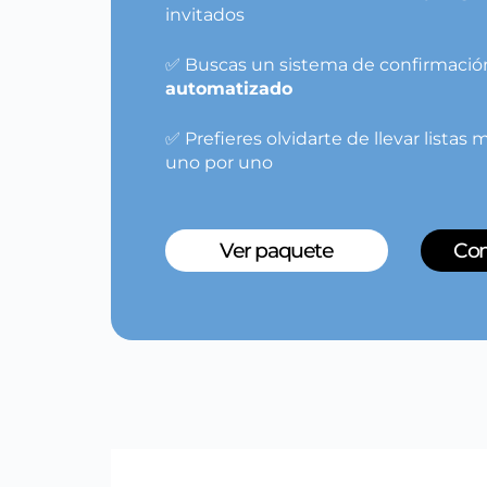
invitados
✅ Buscas un sistema de confirmaci
automatizado
✅ Prefieres olvidarte de llevar lista
uno por uno
Ver paquete
Com