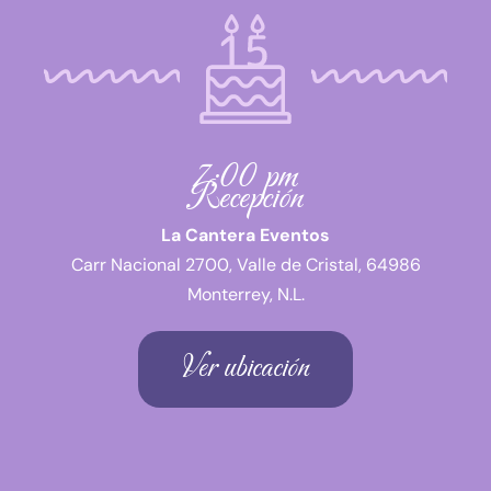
7:00 pm
Recepción
La Cantera Eventos
Carr Nacional 2700, Valle de Cristal, 64986
Monterrey, N.L.
Ver ubicación