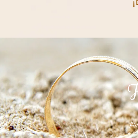
¡
H
Av