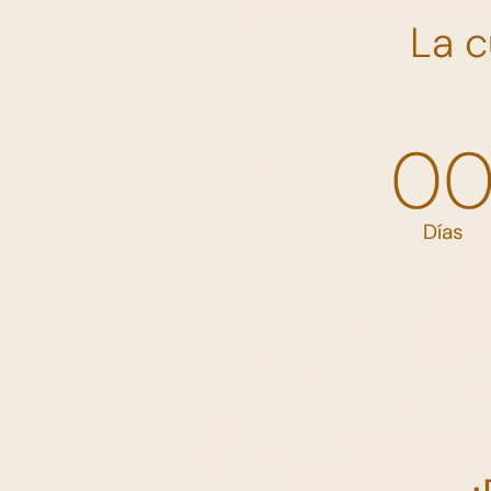
La 
0
Días