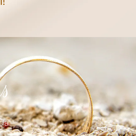
l!
as
ada