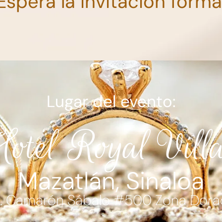
Espera la invitación forma
Lugar del evento:
otel Royal Vill
Mazatlán, Sinaloa
. Camarón Sábalo #500 Zona Dor