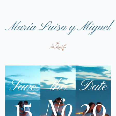
María Luisa y Miguel
Save
the
Date
15
No
20