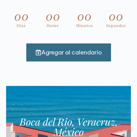
00
00
00
00
Días
Horas
Minutos
Segundos
Agregar al calendario
Boca del Rio, Veracruz,
México