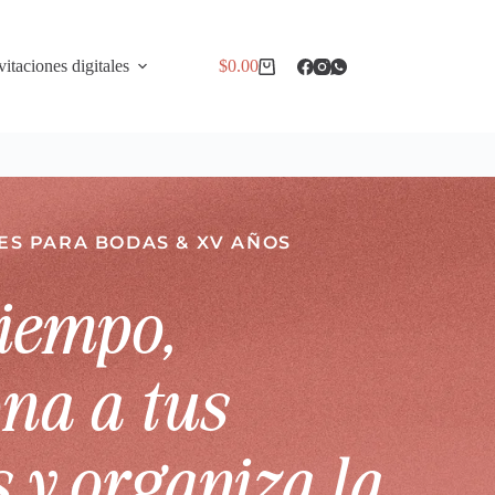
vitaciones digitales
$
0.00
LES PARA BODAS & XV AÑOS
iempo,
na a tus
 y organiza la