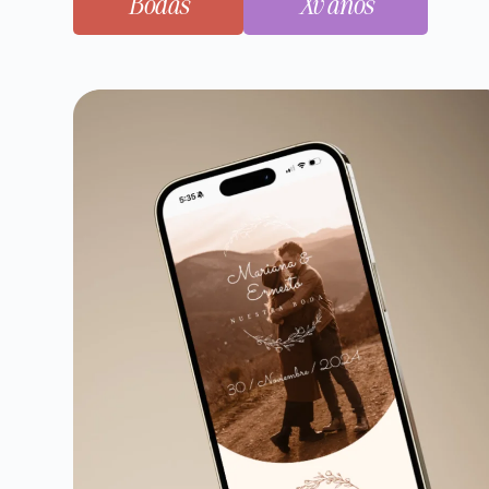
Bodas
Xv años