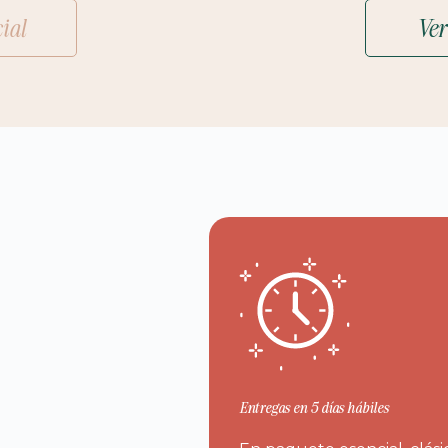
ial
Ver
Entregas en 5 días hábiles