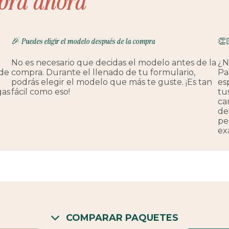
pra ahora
🎉 Puedes eligir el modelo después de la compra
👏
No es necesario que decidas el modelo antes de la
¿N
 de
compra. Durante el llenado de tu formulario,
Pa
podrás elegir el modelo que más te guste. ¡Es tan
es
gas
fácil como eso!
tu
ca
de
pe
ex
COMPARAR PAQUETES