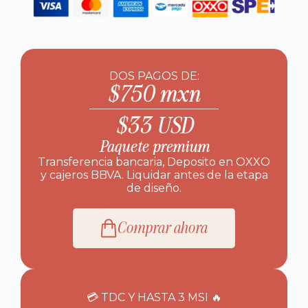
DOS PAGOS DE:
$750 mxn
$33 USD
Paquete premium
Transferencia bancaria, Deposito en OXXO
y cajeros BBVA. Liquidar antes de la etapa
de diseño.
Comprar ahora
💳 TDC Y HASTA 3 MSI 🔥