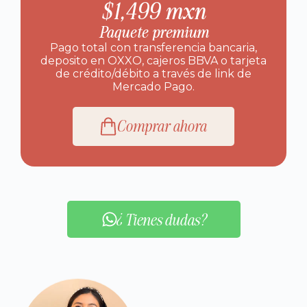
$1,499 mxn
Paquete premium
Pago total con t
ransferencia bancaria,
deposito en OXXO, cajeros BBVA o
tarjeta
de crédito/débito a través de link de
Mercado Pago.
Comprar ahora
¿Tienes dudas?