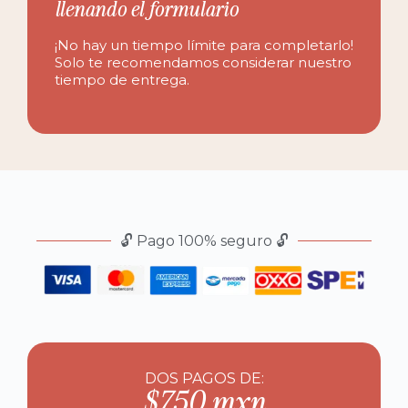
llenando el formulario
¡No hay un tiempo límite para completarlo!
Solo te recomendamos considerar nuestro
tiempo de entrega.
🔓 Pago 100% seguro 🔓
DOS PAGOS DE:
$750 mxn