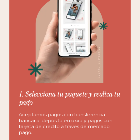
1. Selecciona tu paquete y realiza tu
pago
Aceptamos pagos con transferencia
bancaria, depósito en oxxo y pagos con
tarjeta de crédito a través de mercado
pago.